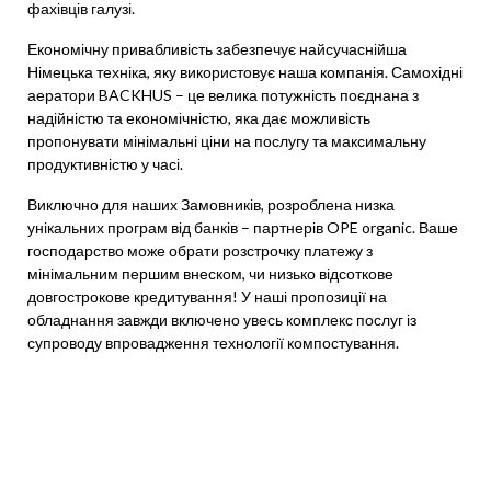
фахівців галузі.
Економічну привабливість забезпечує найсучаснійша
Німецька техніка, яку використовує наша компанія. Самохідні
аератори BACKHUS – це велика потужність поєднана з
надійністю та економічністю, яка дає можливість
пропонувати мінімальні ціни на послугу та максимальну
продуктивністю у часі.
Виключно для наших Замовників, розроблена низка
унікальних програм від банків – партнерів OPE organic. Ваше
господарство може обрати розстрочку платежу з
мінімальним першим внеском, чи низько відсоткове
довгострокове кредитування! У наші пропозиції на
обладнання завжди включено увесь комплекс послуг із
супроводу впровадження технології компостування.