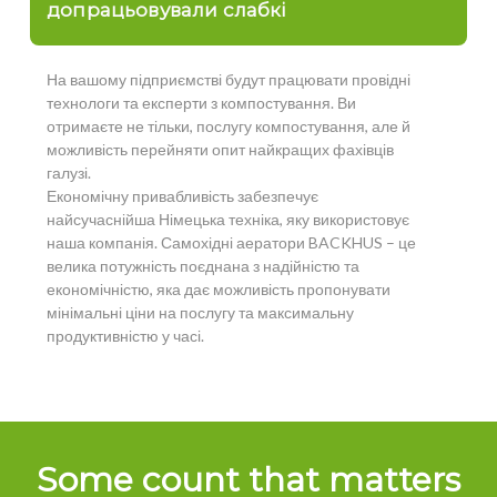
допрацьовували слабкі
На вашому підприємстві будут працювати провідні
технологи та експерти з компостування. Ви
отримаєте не тільки, послугу компостування, але й
можливість перейняти опит найкращих фахівців
галузі.
Економічну привабливість забезпечує
найсучаснійша Німецька техніка, яку використовує
наша компанія. Самохідні аератори BACKHUS – це
велика потужність поєднана з надійністю та
економічністю, яка дає можливість пропонувати
мінімальні ціни на послугу та максимальну
продуктивністю у часі.
Some count that matters