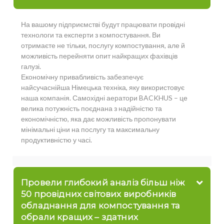
На вашому підприємстві будут працювати провідні
технологи та експерти з компостування. Ви
отримаєте не тільки, послугу компостування, але й
можливість перейняти опит найкращих фахівців
галузі.
Економічну привабливість забезпечує
найсучаснійша Німецька техніка, яку використовує
наша компанія. Самохідні аератори BACKHUS – це
велика потужність поєднана з надійністю та
економічністю, яка дає можливість пропонувати
мінімальні ціни на послугу та максимальну
продуктивністю у часі.
Провели глибокий аналіз більш ніж
50 провідних світових виробників
обладнання для компостування та
обрали кращих – здатних