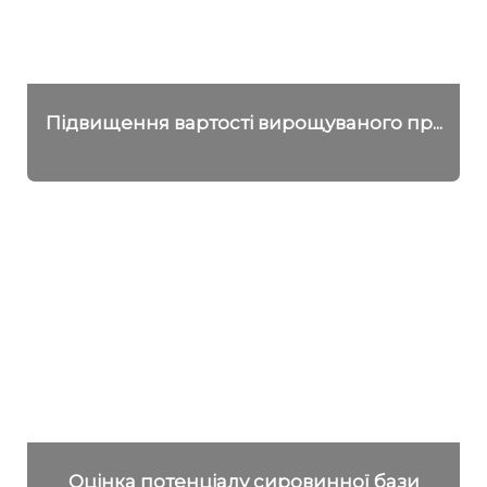
Підвищення вартості вирощуваного пр...
Детальніше
Оцінка потенціалу сировинної бази