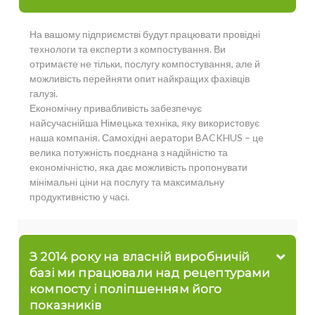
На вашому підприємстві будут працювати провідні
технологи та експерти з компостування. Ви
отримаєте не тільки, послугу компостування, але й
можливість перейняти опит найкращих фахівців
галузі.
Економічну привабливість забезпечує
найсучаснійша Німецька техніка, яку використовує
наша компанія. Самохідні аератори BACKHUS – це
велика потужність поєднана з надійністю та
економічністю, яка дає можливість пропонувати
мінімальні ціни на послугу та максимальну
продуктивністю у часі.
З 2014 року на власній виробничій
базі ми працювали над рецептурами
компосту і поліпшенням його
показників