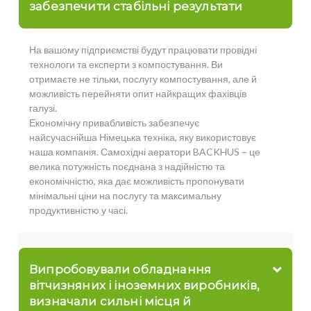
забезпечити стабільні результати
На вашому підприємстві будут працювати провідні
технологи та експерти з компостування. Ви
отримаєте не тільки, послугу компостування, але й
можливість перейняти опит найкращих фахівців
галузі.
Економічну привабливість забезпечує
найсучаснійша Німецька техніка, яку використовує
наша компанія. Самохідні аератори BACKHUS – це
велика потужність поєднана з надійністю та
економічністю, яка дає можливість пропонувати
мінімальні ціни на послугу та максимальну
продуктивністю у часі.
Випробовували обладнання
вітчизняних і іноземних виробників,
визначали сильні місця й