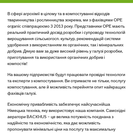
В сфері агрохімії в цілому та в компостуванні відходів
тваринництва і рослинництва зокрема, ми з фахівцями ОРЕ
organic співпрацюємо 3 2013 року. Представники ОРЕ мають
реальний практичний досвід розробки і супроводу технологій
вирощування сільськогосп. культур, рекомендацій системи
удобрення з використанням як органічних, так і мінеральних
добрив. Дякую вам за дуже високий рівень у галузі розробки,
приготування та використання органічних добрив і
компостів!
На вашому підприємстві будут працювати провідні технологи
та експерти з компостування. Ви отримаєте не тільки, послугу
компостування, але й можливість перейняти опит найкращих
фахівців галузі.
Економічну привабливість забезпечує найсучаснійша
Німецька техніка, яку використовує наша компанія. Самохідні
аератори BACKHUS – це велика потужність поєднана з
надійністю та економічністю, яка дає можливість
пропонувати мінімальні ціни на послугу та максимальну