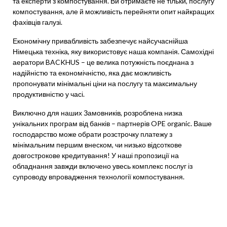
та експерти з компостування. Ви отримаєте не тільки, послугу
компостування, але й можливість перейняти опит найкращих
фахівців галузі.
Економічну привабливість забезпечує найсучаснійша
Німецька техніка, яку використовує наша компанія. Самохідні
аератори BACKHUS – це велика потужність поєднана з
надійністю та економічністю, яка дає можливість
пропонувати мінімальні ціни на послугу та максимальну
продуктивністю у часі.
Виключно для наших Замовників, розроблена низка
унікальних програм від банків – партнерів OPE organic. Ваше
господарство може обрати розстрочку платежу з
мінімальним першим внеском, чи низько відсоткове
довгострокове кредитування! У наші пропозиції на
обладнання завжди включено увесь комплекс послуг із
супроводу впровадження технології компостування.