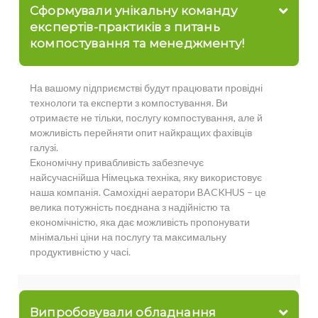
Сформували унікальну команду
експертів-практиків з питань
компостування та менеджменту!
На вашому підприємстві будут працювати провідні
технологи та експерти з компостування. Ви
отримаєте не тільки, послугу компостування, але й
можливість перейняти опит найкращих фахівців
галузі.
Економічну привабливість забезпечує
найсучаснійша Німецька техніка, яку використовує
наша компанія. Самохідні аератори BACKHUS – це
велика потужність поєднана з надійністю та
економічністю, яка дає можливість пропонувати
мінімальні ціни на послугу та максимальну
продуктивністю у часі.
Випробовували обладнання