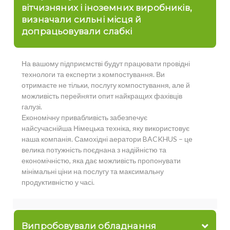
вітчизняних і іноземних виробників,
визначали сильні місця й
допрацьовували слабкі
На вашому підприємстві будут працювати провідні
технологи та експерти з компостування. Ви
отримаєте не тільки, послугу компостування, але й
можливість перейняти опит найкращих фахівців
галузі.
Економічну привабливість забезпечує
найсучаснійша Німецька техніка, яку використовує
наша компанія. Самохідні аератори BACKHUS – це
велика потужність поєднана з надійністю та
економічністю, яка дає можливість пропонувати
мінімальні ціни на послугу та максимальну
продуктивністю у часі.
Випробовували обладнання