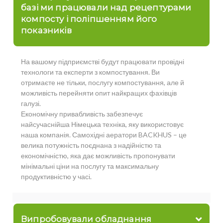
базі ми працювали над рецептурами
компосту і поліпшенням його
показників
На вашому підприємстві будут працювати провідні
технологи та експерти з компостування. Ви
отримаєте не тільки, послугу компостування, але й
можливість перейняти опит найкращих фахівців
галузі.
Економічну привабливість забезпечує
найсучаснійша Німецька техніка, яку використовує
наша компанія. Самохідні аератори BACKHUS – це
велика потужність поєднана з надійністю та
економічністю, яка дає можливість пропонувати
мінімальні ціни на послугу та максимальну
продуктивністю у часі.
Випробовували обладнання