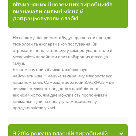
вітчизняних і іноземних виробників,
визначали сильні місця й
допрацьовували слабкі
На вашому підприємстві будут працювати провідні
технологи та експерти з компостування. Ви
отримаєте не тільки, послугу компостування, але й
можливість перейняти опит найкращих фахівців
галузі.
Економічну привабливість забезпечує
найсучаснійша Німецька техніка, яку використовує
наша компанія. Самохідні аератори BACKHUS – це
велика потужність поєднана з надійністю та
економічністю, яка дає можливість пропонувати
мінімальні ціни на послугу та максимальну
продуктивністю у часі.
З 2014 року на власній виробничій