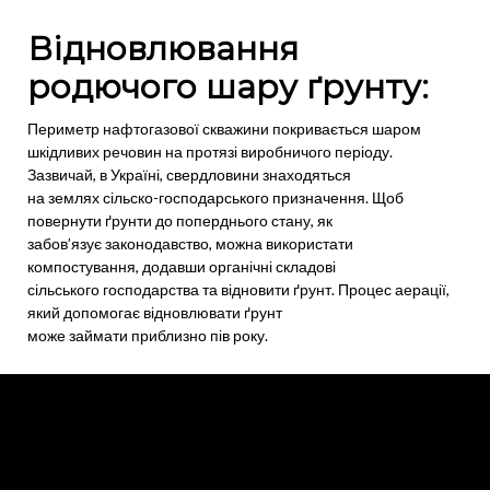
Відновлювання
родючого шару ґрунту:
Периметр нафтогазової скважини покривається шаром
шкідливих речовин на протязі виробничого періоду.
Зазвичай, в Україні, свердловини знаходяться
на землях сільско-господарського призначення. Щоб
повернути ґрунти до поперднього стану, як
забов’язує законодавство, можна використати
компостування, додавши органічні складові
сільського господарства та відновити ґрунт. Процес аерації,
який допомогає відновлювати ґрунт
може займати приблизно пів року.