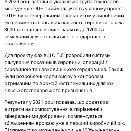
У 2020 році загальна українська група технологів,
менеджерів ОПЄ приймала участь у даному проєкті.
О.П.Є. була генеральним підрядником у виробничих
експериментах загальна кількість сировини склала
8000 тон, що дозволило задіяти до 1200 Га
земельних ділянок сільськогосподарського
призначення.
Для проекту фахівці О.П.Є. розробили систему
фіксування показників сировини, операцій з
сировиною та навколишнього середовища. Також
були розроблені карти висіву з контролем
отриманим по врожайності земельних ділянок
сільськогосподарського призначення.
Результат у 2021 році показав, що додаткові
витрати на компостування, в порівнянні з
мінеральними добривами, компенсується
збільшенням врожаю уже в перший виробничій рік.
Підприємство може замінити на 100% мінеральні