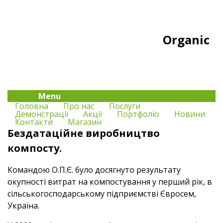
Organic
Menu
Головна
Про нас
Послуги
Демонстрації
Акції
Портфоліо
Новини
Контакти
Магазин
Бездатаційне виробництво
компосту.
Командою О.П.Є. було досягнуто результату
окупності витрат на компостування у перший рік, в
сільськогосподарському підприємстві Євросем,
Україна.