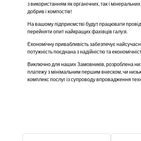
з використанням як органічних, так і мінеральни
добрив і компостів!
На вашому підприємстві будут працювати провідн
перейняти опит найкращих фахівців галузі.
Економічну привабливість забезпечує найсучасн
потужність поєднана з надійністю та економічніс
Виключно для наших Замовників, розроблена низк
платежу з мінімальним першим внеском, чи низь
комплекс послуг із супроводу впровадження техн