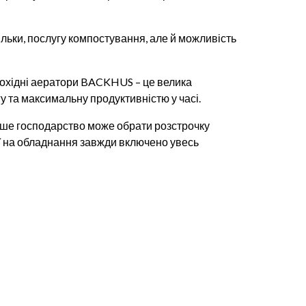
льки, послугу компостування, але й можливість
мохідні аератори BACKHUS – це велика
у та максимальну продуктивністю у часі.
Ваше господарство може обрати розстрочку
ії на обладнання завжди включено увесь