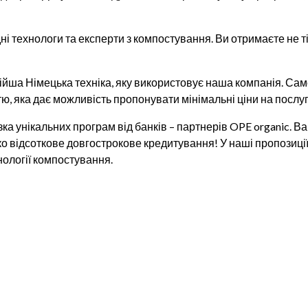
і технологи та експерти з компостування. Ви отримаєте не ті
ійша Німецька техніка, яку використовує наша компанія. Са
тю, яка дає можливість пропонувати мінімальні ціни на послуг
а унікальних програм від банків – партнерів OPE organic. 
ко відсоткове довгострокове кредитування! У наші пропозиц
ології компостування.