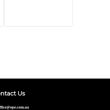
ntact Us
ffice@ope.com.ua