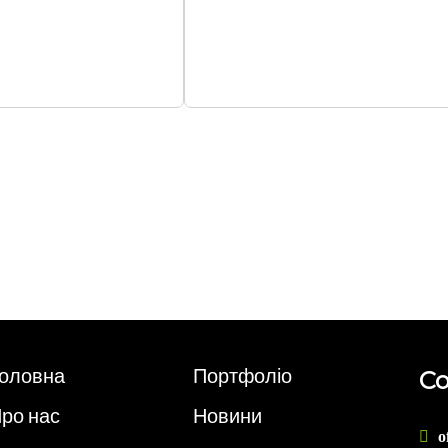
оловна
Портфоліо
Co
ро нас
Новини
o