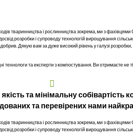
ідходів тваринництва і рослинництва зокрема, ми з фахівцями
свід розробки і супроводу технологій вирощування сільсько
х добрив. Дякую вам за дуже високий рівень у галузі розробки
і технологи та експерти з компостування. Ви отримаєте не ті
якість та мінімальну собівартість 
ованих та перевірених нами найкращ
ідходів тваринництва і рослинництва зокрема, ми з фахівцями
свід розробки і супроводу технологій вирощування сільсько