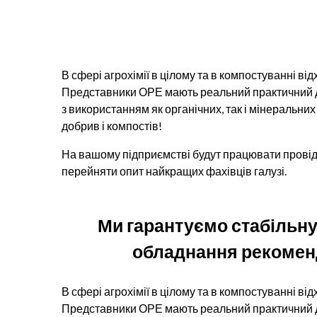
В сфері агрохімії в цілому та в компостуванні в
Представники ОРЕ мають реальний практичний до
з використанням як органічних, так і мінеральни
добрив і компостів!
На вашому підприємстві будут працювати провідн
перейняти опит найкращих фахівців галузі.
Ми гарантуємо стабільну 
обладнання рекоменд
В сфері агрохімії в цілому та в компостуванні в
Представники ОРЕ мають реальний практичний до