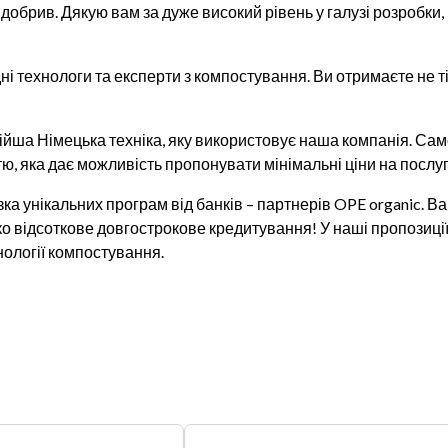
х добрив. Дякую вам за дуже високий рівень у галузі розробки
і технологи та експерти з компостування. Ви отримаєте не ті
ійша Німецька техніка, яку використовує наша компанія. Са
тю, яка дає можливість пропонувати мінімальні ціни на послуг
а унікальних програм від банків – партнерів OPE organic. 
ко відсоткове довгострокове кредитування! У наші пропозиц
ології компостування.