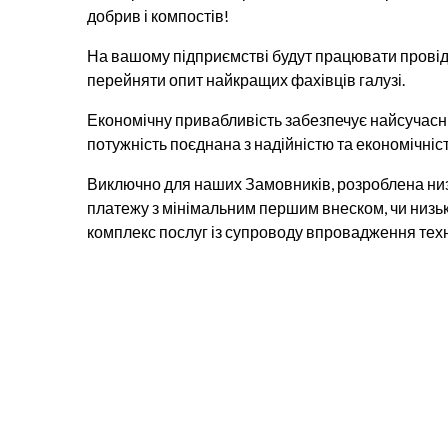
добрив і компостів!
На вашому підприємстві будут працювати провідн
перейняти опит найкращих фахівців галузі.
Економічну привабливість забезпечує найсучасн
потужність поєднана з надійністю та економічніс
Виключно для наших Замовників, розроблена низк
платежу з мінімальним першим внеском, чи низь
комплекс послуг із супроводу впровадження техн