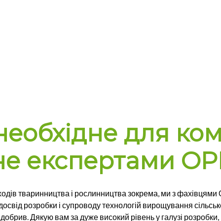
необхідне для ко
е експертами OPE
ідходів тваринництва і рослинництва зокрема, ми з фахівцями
свід розробки і супроводу технологій вирощування сільсько
х добрив. Дякую вам за дуже високий рівень у галузі розробки