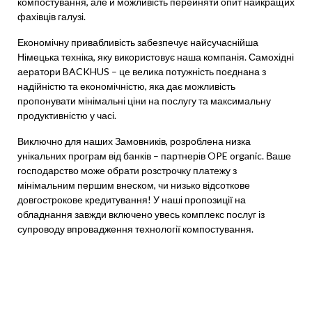
компостування, але й можливість перейняти опит найкращих
фахівців галузі.
Економічну привабливість забезпечує найсучаснійша
Німецька техніка, яку використовує наша компанія. Самохідні
аератори BACKHUS – це велика потужність поєднана з
надійністю та економічністю, яка дає можливість
пропонувати мінімальні ціни на послугу та максимальну
продуктивністю у часі.
Виключно для наших Замовників, розроблена низка
унікальних програм від банків – партнерів OPE organic. Ваше
господарство може обрати розстрочку платежу з
мінімальним першим внеском, чи низько відсоткове
довгострокове кредитування! У наші пропозиції на
обладнання завжди включено увесь комплекс послуг із
супроводу впровадження технології компостування.