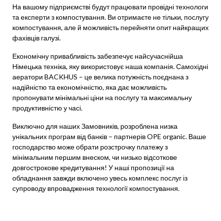
На вашому підприємстві будут працювати провідні технологи
та експерти з компостування. Ви отримаєте не тільки, послугу
компостування, але й можливість перейняти опит найкращих
фахівців галузі.
Економічну привабливість забезпечує найсучаснійша
Німецька техніка, яку використовує наша компанія. Самохідні
аератори BACKHUS – це велика потужність поєднана з
надійністю та економічністю, яка дає можливість
пропонувати мінімальні ціни на послугу та максимальну
продуктивністю у часі.
Виключно для наших Замовників, розроблена низка
унікальних програм від банків – партнерів OPE organic. Ваше
господарство може обрати розстрочку платежу з
мінімальним першим внеском, чи низько відсоткове
довгострокове кредитування! У наші пропозиції на
обладнання завжди включено увесь комплекс послуг із
супроводу впровадження технології компостування.