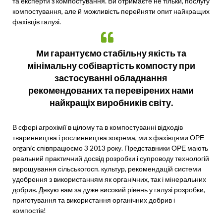
та експерти з компостування. Ви отримаєте не тільки, послугу
компостування, але й можливість перейняти опит найкращих
фахівців галузі.
Ми гарантуємо стабільну якість та
мінімальну собівартість компосту при
застосуванні обладнання
рекомендованих та перевірених нами
найкращіх виробників світу.
В сфері агрохімії в цілому та в компостуванні відходів
тваринництва і рослинництва зокрема, ми з фахівцями ОРЕ
organic співпрацюємо 3 2013 року. Представники ОРЕ мають
реальний практичний досвід розробки і супроводу технологій
вирощування сільськогосп. культур, рекомендацій системи
удобрення з використанням як органічних, так і мінеральних
добрив. Дякую вам за дуже високий рівень у галузі розробки,
приготування та використання органічних добрив і
компостів!